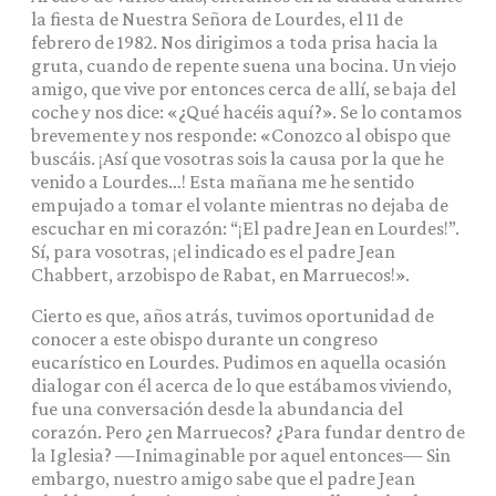
la fiesta de Nuestra Señora de Lourdes, el 11 de
febrero de 1982. Nos dirigimos a toda prisa hacia la
gruta, cuando de repente suena una bocina. Un viejo
amigo, que vive por entonces cerca de allí, se baja del
coche y nos dice: «¿Qué hacéis aquí?». Se lo contamos
brevemente y nos responde: «Conozco al obispo que
buscáis. ¡Así que vosotras sois la causa por la que he
venido a Lourdes…! Esta mañana me he sentido
empujado a tomar el volante mientras no dejaba de
escuchar en mi corazón: “¡El padre Jean en Lourdes!”.
Sí, para vosotras, ¡el indicado es el padre Jean
Chabbert, arzobispo de Rabat, en Marruecos!».
Cierto es que, años atrás, tuvimos oportunidad de
conocer a este obispo durante un congreso
eucarístico en Lourdes. Pudimos en aquella ocasión
dialogar con él acerca de lo que estábamos viviendo,
fue una conversación desde la abundancia del
corazón. Pero ¿en Marruecos? ¿Para fundar dentro de
la Iglesia? —Inimaginable por aquel entonces— Sin
embargo, nuestro amigo sabe que el padre Jean