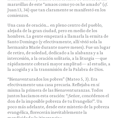
maravillas de este “amaos como yo os he amado” (
cf.
Juan 13, 34) que tan claramente se manifestó en los
comienzos.
Una casa de oración… en pleno centro del pueblo,
alejada de la gran ciudad, pero en medio de los
hombres. La gente empezará a llamarla la ermita de
Santo Domingo (y efectivamente, allí vivió sola la
hermanita Marie durante nueve meses). Fue un lugar
de retiro, de soledad, dedicado a la alabanza y a la
intercesión, a la oración solitaria, a la liturgia —que
rápidamente cobrará mayor amplitud— al estudio, a
la acogida y a la transmisión de la Palabra de Dios.
“Bienaventurados los pobres” (Mateo 5, 3). Era
efectivamente una casa precaria. Reflejaba en sí
misma la primera de las Bienaventuranzas. Todos
juntos hacíamos esta oración: “¡Señor, concédenos el
don de la imposible pobreza de tu Evangelio!”. Un
poco más adelante, desde este misterio de la pobreza
evangélica, florecerán inevitablemente la
mendicidad y la itinerancia».