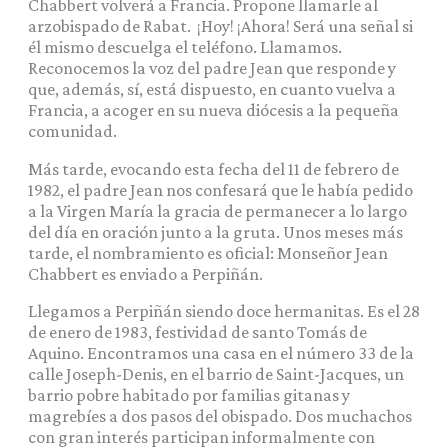
Chabbert volverá a Francia. Propone llamarle al
arzobispado de Rabat. ¡Hoy! ¡Ahora! Será una señal si
él mismo descuelga el teléfono. Llamamos.
Reconocemos la voz del padre Jean que responde y
que, además, sí, está dispuesto, en cuanto vuelva a
Francia, a acoger en su nueva diócesis a la pequeña
comunidad.
Más tarde, evocando esta fecha del 11 de febrero de
1982, el padre Jean nos confesará que le había pedido
a la Virgen María la gracia de permanecer a lo largo
del día en oración junto a la gruta. Unos meses más
tarde, el nombramiento es oficial: Monseñor Jean
Chabbert es enviado a Perpiñán.
Llegamos a Perpiñán siendo doce hermanitas. Es el 28
de enero de 1983, festividad de santo Tomás de
Aquino. Encontramos una casa en el número 33 de la
calle Joseph-Denis, en el barrio de Saint-Jacques, un
barrio pobre habitado por familias gitanas y
magrebíes a dos pasos del obispado. Dos muchachos
con gran interés participan informalmente con