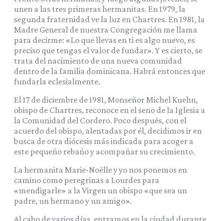
unen a las tres primeras hermanitas. En 1979, la
segunda fraternidad ve la luz en Chartres. En 1981, la
Madre General de nuestra Congregación me llama
para decirme: «Lo que llevas en ti es algo nuevo, es
preciso que tengas el valor de fundar». Y es cierto, se
trata del nacimiento de una nueva comunidad
dentro de la familia dominicana. Habrá entonces que
fundarla eclesialmente.
El 17 de diciembre de 1981, Monseñor Michel Kuehn,
obispo de Chartres, reconoce en el seno de la Iglesia a
la Comunidad del Cordero. Poco después, con el
acuerdo del obispo, alentadas por él, decidimos ir en
busca de otra diócesis más indicada para acoger a
este pequeño rebaño y acompañar su crecimiento.
La hermanita Marie-Noëlle y yo nos ponemos en
camino como peregrinas a Lourdes para
«mendigarle» a la Virgen un obispo «que sea un
padre, un hermano y un amigo».
Al cabo de varios días, entramos en la ciudad durante