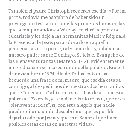
También el padre Christoph recuerda ese día: «Por mi
parte, todavía me asombro de haber sido un
privilegiado testigo de aquellas primeras horas en las
que, acompañándoos a Vézelay, celebré la primera
eucaristía y les dejé a las hermanitas Marie y Réginald
la Presencia de Jesús para adorarlo en aquella
pequeña casa tan pobre, tal y como le agradaban a
nuestro padre santo Domingo. Se leía el Evangelio de
las Bienaventuranzas (Mateo 5, 1-12). Evidentemente
mi predicación se hizo eco de aquella palabra. Era el 1
de noviembre de 1974, día de Todos los Santos.
Recuerdo una frase de mi madre, que ese día estaba
conmigo, al despedirnos de nuestras dos hermanitas
que se “quedaban” allí con Jesús: “¡Las dejas… en esta
pobreza!”. Yo creía, y también ellas lo creían, que eran
“bienaventuradas”, sí, con esta alegría que nadie
puede quitar cuando descubrimos que es posible
dejarlo todo por Jesús y que es el Señor el que hace
posibles estas cosas en nuestras vidas».