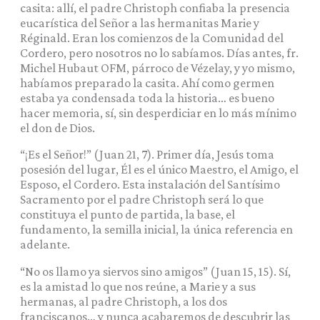
casita: allí, el padre Christoph confiaba la presencia
eucarística del Señor a las hermanitas Marie y
Réginald. Eran los comienzos de la Comunidad del
Cordero, pero nosotros no lo sabíamos. Días antes, fr.
Michel Hubaut OFM, párroco de Vézelay, y yo mismo,
habíamos preparado la casita. Ahí como germen
estaba ya condensada toda la historia… es bueno
hacer memoria, sí, sin desperdiciar en lo más mínimo
el don de Dios.
“¡Es el Señor!” (Juan 21, 7). Primer día, Jesús toma
posesión del lugar, Él es el único Maestro, el Amigo, el
Esposo, el Cordero. Esta instalación del Santísimo
Sacramento por el padre Christoph será lo que
constituya el punto de partida, la base, el
fundamento, la semilla inicial, la única referencia en
adelante.
“No os llamo ya siervos sino amigos” (Juan 15, 15). Sí,
es la amistad lo que nos reúne, a Marie y a sus
hermanas, al padre Christoph, a los dos
franciscanos… y nunca acabaremos de descubrir las