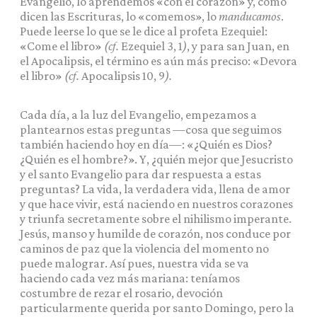
Evangelio, lo aprendemos «con el corazón» y, como
dicen las Escrituras, lo «comemos», lo
manducamos
.
Puede leerse lo que se le dice al profeta Ezequiel:
«Come el libro»
(cf.
Ezequiel 3, 1
)
, y para san Juan, en
el Apocalipsis, el término es aún más preciso: «Devora
el libro»
(cf.
Apocalipsis 10, 9
).
Cada día, a la luz del Evangelio, empezamos a
plantearnos estas preguntas —cosa que seguimos
también haciendo hoy en día—: «¿Quién es Dios?
¿Quién es el hombre?». Y, ¿quién mejor que Jesucristo
y el santo Evangelio para dar respuesta a estas
preguntas? La vida, la verdadera vida, llena de amor
y que hace vivir, está naciendo en nuestros corazones
y triunfa secretamente sobre el nihilismo imperante.
Jesús, manso y humilde de corazón, nos conduce por
caminos de paz que la violencia del momento no
puede malograr. Así pues, nuestra vida se va
haciendo cada vez más mariana: teníamos
costumbre de rezar el rosario, devoción
particularmente querida por santo Domingo, pero la