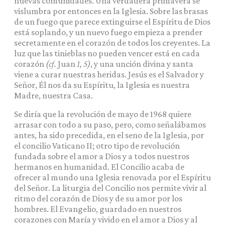
nuevas comunidades. Una verdadera primavera se
vislumbra por entonces en la Iglesia. Sobre las brasas
de un fuego que parece extinguirse el Espíritu de Dios
está soplando, y un nuevo fuego empieza a prender
secretamente en el corazón de todos los creyentes. La
luz que las tinieblas no pueden vencer está en cada
corazón
(cf.
Juan
1, 5)
, y una unción divina y santa
viene a curar nuestras heridas. Jesús es el Salvador y
Señor, Él nos da su Espíritu, la Iglesia es nuestra
Madre, nuestra Casa.
Se diría que la revolución de mayo de 1968 quiere
arrasar con todo a su paso, pero, como señalábamos
antes, ha sido precedida, en el seno de la Iglesia, por
el concilio Vaticano II; otro tipo de revolución
fundada sobre el amor a Dios y a todos nuestros
hermanos en humanidad. El Concilio acaba de
ofrecer al mundo una Iglesia renovada por el Espíritu
del Señor. La liturgia del Concilio nos permite vivir al
ritmo del corazón de Dios y de su amor por los
hombres. El Evangelio, guardado en nuestros
corazones con María y vivido en el amor a Dios y al