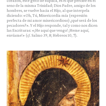
corazón, este grito de súplica, es el que percibe en el
seno de la misma Trinidad; Dios Padre, amigo de los
hombres, se vuelve hacia el Hijo, al que interpela
diciendo: «Oh, Tú, Misericordia mía (expresión
perfecta de mi amor misericordioso) ¿qué será de los
pecadores?». Y el Hijo responde, tal y como nos dicen
las Escrituras: «¡He aquí que vengo! ¡Heme aquí,
envíame!» (
cf.
Salmo 39, 8; Hebreos 10, 7).