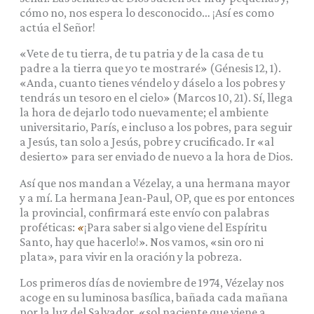
cómo no, nos espera lo desconocido… ¡Así es como
actúa el Señor!
«Vete de tu tierra, de tu patria y de la casa de tu
padre a la tierra que yo te mostraré» (Génesis 12, 1).
«Anda, cuanto tienes véndelo y dáselo a los pobres y
tendrás un tesoro en el cielo» (Marcos 10, 21). Sí, llega
la hora de dejarlo todo nuevamente; el ambiente
universitario, París, e incluso a los pobres, para seguir
a Jesús, tan solo a Jesús, pobre y crucificado. Ir «al
desierto» para ser enviado de nuevo a la hora de Dios.
Así que nos mandan a Vézelay, a una hermana mayor
y a mí. La hermana Jean-Paul, OP, que es por entonces
la provincial, confirmará este envío con palabras
proféticas:
«
¡Para saber si algo viene del Espíritu
Santo, hay que hacerlo!». Nos vamos, «sin oro ni
plata», para vivir en la oración y la pobreza.
Los primeros días de noviembre de 1974, Vézelay nos
acoge en su luminosa basílica, bañada cada mañana
por la luz del Salvador, «sol naciente que viene a