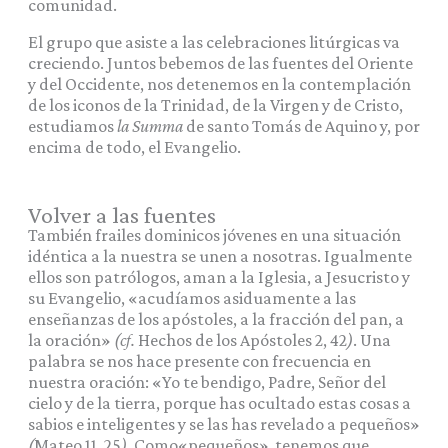
comunidad.
El grupo que asiste a las celebraciones litúrgicas va
creciendo. Juntos bebemos de las fuentes del Oriente
y del Occidente, nos detenemos en la contemplación
de los iconos de la Trinidad, de la Virgen y de Cristo,
estudiamos
la Summa
de santo Tomás de Aquino y, por
encima de todo, el Evangelio.
Volver a las fuentes
También frailes dominicos jóvenes en una situación
idéntica a la nuestra se unen a nosotras. Igualmente
ellos son patrólogos, aman a la Iglesia, a Jesucristo y
su Evangelio, «acudíamos asiduamente a las
enseñanzas de los apóstoles, a la fracción del pan, a
la oración»
(cf.
Hechos de los Apóstoles 2, 42
)
. Una
palabra se nos hace presente con frecuencia en
nuestra oración: «Yo te bendigo, Padre, Señor del
cielo y de la tierra, porque has ocultado estas cosas a
sabios e inteligentes y se las has revelado a pequeños»
(
Mateo 11, 25
).
Como«pequeños», tenemos que