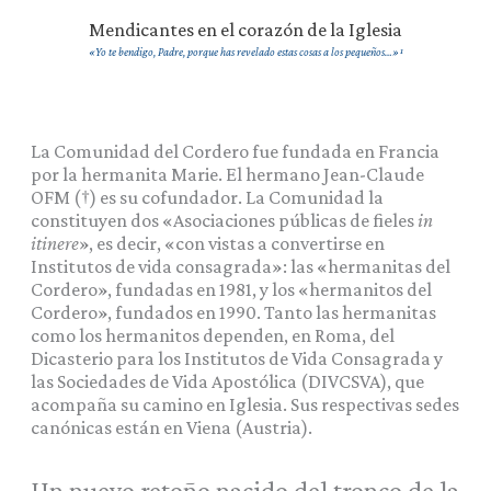
Mendicantes en el corazón de la Iglesia
«Yo te bendigo, Padre, porque has revelado estas cosas a los pequeños…»¹
La Comunidad del Cordero fue fundada en Francia
por la hermanita Marie. El hermano Jean-Claude
OFM (†) es su cofundador. La Comunidad la
constituyen dos «Asociaciones públicas de fieles
in
itinere
», es decir, «con vistas a convertirse en
Institutos de vida consagrada»: las «hermanitas del
Cordero», fundadas en 1981, y los «hermanitos del
Cordero», fundados en 1990. Tanto las hermanitas
como los hermanitos dependen, en Roma, del
Dicasterio para los Institutos de Vida Consagrada y
las Sociedades de Vida Apostólica (DIVCSVA), que
acompaña su camino en Iglesia. Sus respectivas sedes
canónicas están en Viena (Austria).
Un nuevo retoño nacido del tronco de la