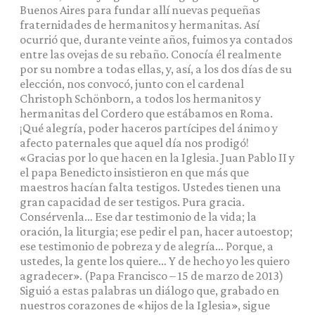
Buenos Aires para fundar allí nuevas pequeñas
fraternidades de hermanitos y hermanitas. Así
ocurrió que, durante veinte años, fuimos ya contados
entre las ovejas de su rebaño. Conocía él realmente
por su nombre a todas ellas, y, así, a los dos días de su
elección, nos convocó, junto con el cardenal
Christoph Schönborn, a todos los hermanitos y
hermanitas del Cordero que estábamos en Roma.
¡Qué alegría, poder haceros partícipes del ánimo y
afecto paternales que aquel día nos prodigó!
«Gracias por lo que hacen en la Iglesia. Juan Pablo II y
el papa Benedicto insistieron en que más que
maestros hacían falta testigos. Ustedes tienen una
gran capacidad de ser testigos. Pura gracia.
Consérvenla… Ese dar testimonio de la vida; la
oración, la liturgia; ese pedir el pan, hacer autoestop;
ese testimonio de pobreza y de alegría… Porque, a
ustedes, la gente los quiere… Y de hecho yo les quiero
agradecer». (Papa Francisco – 15 de marzo de 2013)
Siguió a estas palabras un diálogo que, grabado en
nuestros corazones de «hijos de la Iglesia», sigue