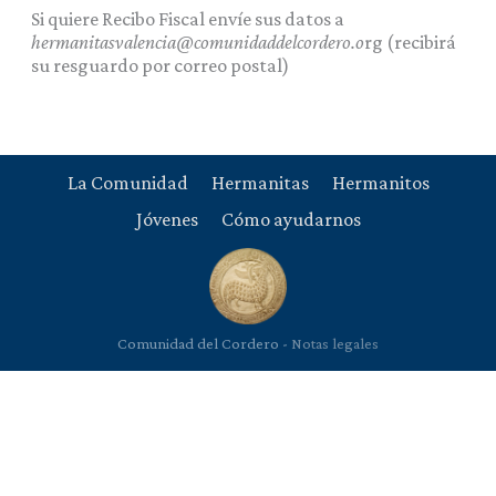
Si quiere Recibo Fiscal envíe sus datos a
hermanitasvalencia@comunidaddelcordero.o
rg (recibirá
su resguardo por correo postal)
La Comunidad
Hermanitas
Hermanitos
Jóvenes
Cómo ayudarnos
Comunidad del Cordero -
Notas legales