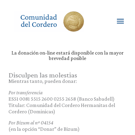
Ir
al
contenido
Men
princ
La donación on-line estará disponible con la mayor
brevedad posible
Disculpen las molestias
Mientras tanto, pueden donar:
Por transferencia
ES51 0081 5515 2600 0255 2658 (Banco Sabadell)
Titular: Comunidad del Cordero Hermanitas del
Cordero (Dominicas)
Por Bizum al nº 04154
(en la opción “Donar” de Bizum)