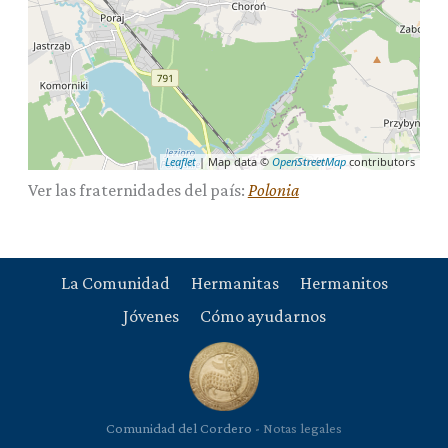
Leaflet
| Map data ©
OpenStreetMap
contributors
Polonia
Ver las fraternidades del país:
La Comunidad
Hermanitas
Hermanitos
Jóvenes
Cómo ayudarnos
Comunidad del Cordero -
Notas legales