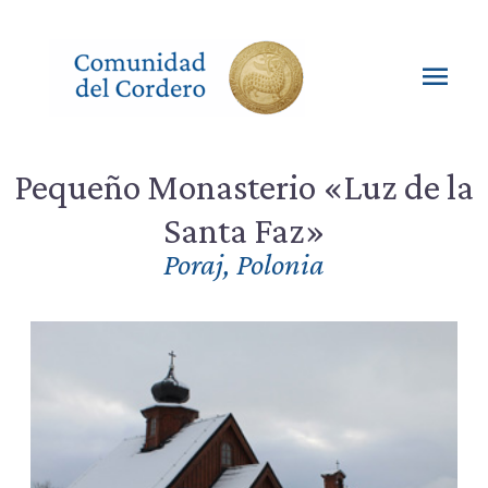
Ir
al
contenido
Men
princ
Pequeño Monasterio «Luz de la
Santa Faz»
Poraj
,
Polonia